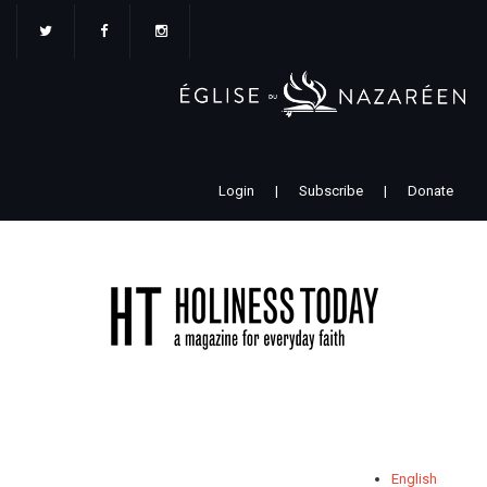
Aller
au
contenu
principal
Login
|
Subscribe
|
Donate
English