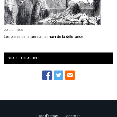
JUIL, 01, 2026
Les plaies de la terreur, la main de la délivrance
SHARE THIS ARTICLE
Page d'accueil
Connexion