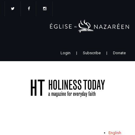
Aller
au
contenu
principal
Login
|
Subscribe
|
Donate
English