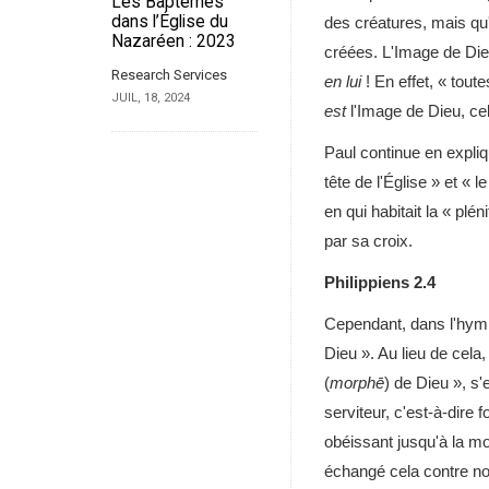
Les Baptêmes
dans l’Église du
des créatures, mais qu
Nazaréen : 2023
créées. L'Image de Di
Research Services
en lui
! En effet, « toute
JUIL, 18, 2024
est
l'Image de Dieu, cel
Paul continue en expli
tête de l'Église » et « l
en qui habitait la « plén
par sa croix.
Philippiens 2.4
Cependant, dans l'hymne
Dieu ». Au lieu de cela,
(
morphē
) de Dieu », s'
serviteur, c'est-à-dire
obéissant jusqu'à la mor
échangé cela contre no