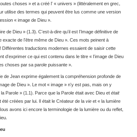
de toutes choses » et a créé l' « univers » (littéralement en grec,
teur utilise des termes qui peuvent être lus comme une version
ression « image de Dieu ».
loire de Dieu » (1.3). C'est-à-dire qu'il est l'Image définitive de
nte exacte de l'être même de Dieu ». Ces mots peinent à
 Différentes traductions modernes essaient de saisir cette
tent d'exprimer ce qui est contenu dans le titre « l'image de Dieu
outes choses par sa parole puissante ».
ile de Jean exprime également la compréhension profonde de
 image de Dieu ». Le mot « image » n'y est pas, mais on y
 la Parole » (1.1). Parce que la Parole était avec Dieu et
était
été créées par lui. Il était le Créateur de la
vie
et « la lumière
us avons ici encore la terminologie de la lumière ou du reflet,
Dieu.
ieu