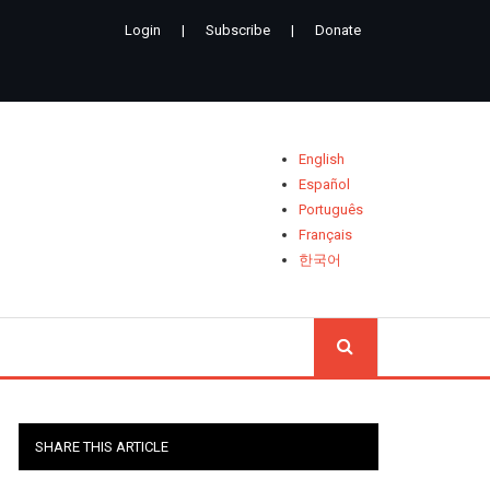
Login
|
Subscribe
|
Donate
English
Español
Português
Français
한국어
CHERCH
SHARE THIS ARTICLE