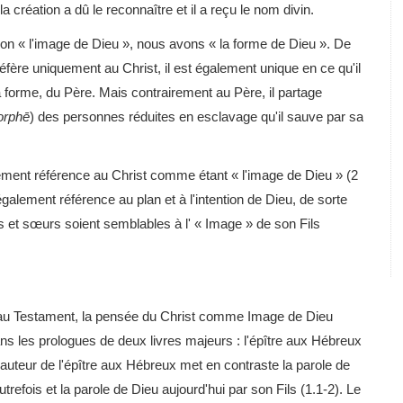
a création a dû le reconnaître et il a reçu le nom divin.
ssion « l'image de Dieu », nous avons « la forme de Dieu ». De
fère uniquement au Christ, il est également unique en ce qu'il
la forme, du Père. Mais contrairement au Père, il partage
rphē
) des personnes réduites en esclavage qu'il sauve par sa
èvement référence au Christ comme étant « l'image de Dieu » (2
t également référence au plan et à l'intention de Dieu, de sorte
 et sœurs soient semblables à l' « Image » de son Fils
eau Testament, la pensée du Christ comme Image de Dieu
s les prologues de deux livres majeurs : l'épître aux Hébreux
L'auteur de l'épître aux Hébreux met en contraste la parole de
refois et la parole de Dieu aujourd'hui par son Fils (1.1-2). Le