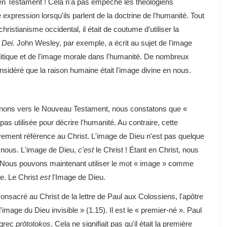
cien Testament ! Cela n'a pas empêché les théologiens
te expression lorsqu'ils parlent de la doctrine de l'humanité. Tout
hristianisme occidental, il était de coutume d'utiliser la
 Dei.
John Wesley, par exemple, a écrit au sujet de l'image
olitique et de l'image morale dans l'humanité. De nombreux
sidéré que la raison humaine était l'image divine en nous.
rnons vers le Nouveau Testament, nous constatons que «
pas utilisée pour décrire l'humanité. Au contraire, cette
ivement référence au Christ. L'image de Dieu n'est pas quelque
 nous. L'image de Dieu,
c'est
le Christ ! Étant en Christ, nous
ous pouvons maintenant utiliser le mot « image » comme
le. Le Christ
est
l'Image de Dieu.
nsacré au Christ de la lettre de Paul aux Colossiens, l'apôtre
l'image du Dieu invisible » (1.15). Il est le « premier-né ». Paul
 grec
prōtotokos
. Cela ne signifiait pas qu'il était la première