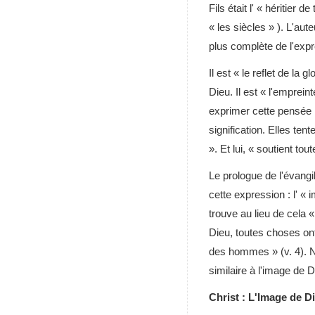
Fils était l' « héritier 
« les siècles » ). L'au
plus complète de l'exp
Il est « le reflet de la g
Dieu. Il est « l'emprei
exprimer cette pensée !
signification. Elles ten
». Et lui, « soutient t
Le prologue de l'évang
cette expression : l' «
trouve au lieu de cela «
Dieu, toutes choses ont 
des hommes » (v. 4). No
similaire à l'image de 
Christ : L'Image de D