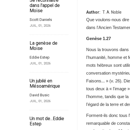
Se reconnaître
dans l'appel de
Moïse
Author
T. A. Noble
Que voulons-nous dire 
Scott Daniels
JUIL, 01, 2026
dans l'Ancien Testamen
Genèse 1.27
La genèse de
Moïse
Nous la trouvons dans c
l'humanité, homme et f
Eddie Estep
JUIL, 01, 2026
mots hébreux sont utili
conversation mystérieus
Un jubilé en
Faisons... » (v. 26). 
Mésoamérique
tous deux à « l'image »
David Busic
l'homme, tandis que la «
JUIL, 01, 2026
l'égard de la terre et d
Forment-ils donc tous l'
Un mot de...Eddie
remarquable de constate
Estep