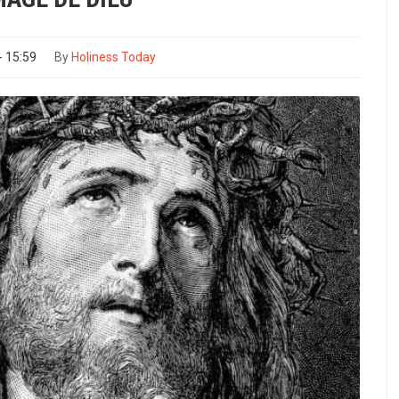
- 15:59
By
Holiness Today