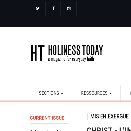
Aller
au
contenu
principal
Main
SECTIONS
RESSOURCES
navigation
MIS EN EXERGUE
CURRENT ISSUE
CHRIST - L'I