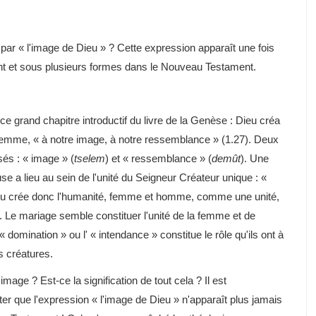
par « l'image de Dieu » ? Cette expression apparaît une fois
t et sous plusieurs formes dans le Nouveau Testament.
e grand chapitre introductif du livre de la Genèse : Dieu créa
emme, « à notre image, à notre ressemblance » (1.27). Deux
sés : « image » (
tselem
) et « ressemblance » (
demût
). Une
e a lieu au sein de l'unité du Seigneur Créateur unique : «
Dieu crée donc l'humanité, femme et homme, comme une unité,
. Le mariage semble constituer l'unité de la femme et de
 domination » ou l' « intendance » constitue le rôle qu'ils ont à
es créatures.
image ? Est-ce la signification de tout cela ? Il est
r que l'expression « l'image de Dieu » n'apparaît plus jamais