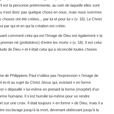
'il est la personne prééminente,
au sein de laquelle
elles sont
eu n'est donc pas quelque chose
en
nous, mais nous sommes
s choses ont été créées... par lui et pour lui » (v. 16). Le Christ
ui par qui et en qui la création est créée.
quant comment celui qui est l'Image de Dieu est également « la
e premier-né (
prōtotokos
) d'entre les morts » (v. 18). Il est celui
itude de Dieu » et il était celui qui a réconcilié toutes choses
 de Philippiens Paul n'utilise pas l'expression « l'image de
 il écrit au sujet du Christ Jésus qui, existant « en forme
est « dépouillé » lui-même en prenant la forme (
morphē
) d'un
 forme humaine. Il s'est humilié lui-même pour se rendre
t sur une croix. Il était toujours « en forme » de Dieu, mais il a
tre esclavage jusqu'à la mort, devenant obéissant jusqu'à la