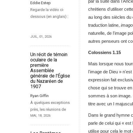
par la suite dans l'An
Eddie Estep
chrétiens d'utiliser cet
Regarde la vidéo ci-
dessous (en anglais) :
au long des siècles du c
traduction latine,
imago
naturelle, de l'image p
JUIL, 01, 2026
autres penseurs ont con
Colossiens 1.15
Un récit de témoin
oculaire de la
Mais lorsque nous tou
première
Assemblée
l'image de Dieu » n'est 
générale de l'Église
expression fait exclus
du Nazaréen de
1907
chose qui se trouve en
sommes à son image. N
Ryan Giffin
À quelques exceptions
titre avec un I majuscu
près, les réunions de
Dans le grand hymne co
MAI, 18, 2026
parle de celui qui « est 
utilise pour cela le mot