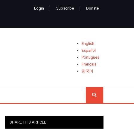
Login
|
Subscribe
|
Donate
English
Español
Português
Français
한국어
CHERCH
SHARE THIS ARTICLE