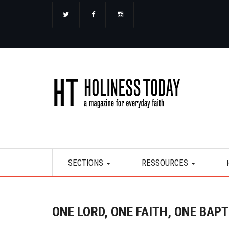
Aller
au
contenu
principal
Main
SECTIONS
RESSOURCES
navigation
ONE LORD, ONE FAITH, ONE BAP