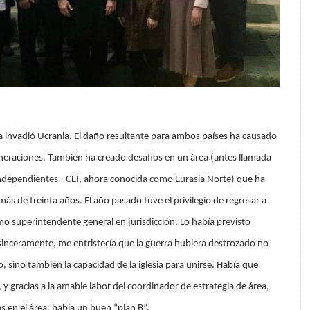
a invadió Ucrania. El daño resultante para ambos países ha causado
eneraciones. También ha creado desafíos en un área (antes llamada
dependientes - CEI, ahora conocida como Eurasia Norte) que ha
más de treinta años. El año pasado tuve el privilegio de regresar a
o superintendente general en jurisdicción. Lo había previsto
inceramente, me entristecía que la guerra hubiera destrozado no
, sino también la capacidad de la iglesia para unirse. Había que
 y gracias a la amable labor del coordinador de estrategia de área,
as en el área, había un buen “plan B”.