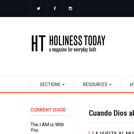
Skip
to
main
content
Main
SECTIONS
RESOURCES
H
navigation
CURRENT ISSUE
Cuando Dios ab
The I AM is With
You