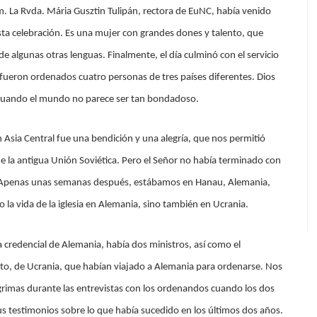
m. La Rvda. Mária Gusztin Tulipán, rectora de EuNC, había venido
sta celebración. Es una mujer con grandes dones y talento, que
e algunas otras lenguas. Finalmente, el día culminó con el servicio
 fueron ordenados cuatro personas de tres países diferentes. Dios
 cuando el mundo no parece ser tan bondadoso.
 Asia Central fue una bendición y una alegría, que nos permitió
e la antigua Unión Soviética. Pero el Señor no había terminado con
. Apenas unas semanas después, estábamos en Hanau, Alemania,
la vida de la iglesia en Alemania, sino también en Ucrania.
redencial de Alemania, había dos ministros, así como el
ito, de Ucrania, que habían viajado a Alemania para ordenarse. Nos
rimas durante las entrevistas con los ordenandos cuando los dos
s testimonios sobre lo que había sucedido en los últimos dos años.