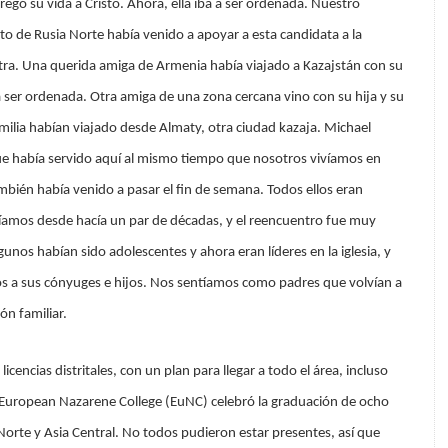
egó su vida a Cristo. Ahora, ella iba a ser ordenada. Nuestro
to de Rusia Norte había venido a apoyar a esta candidata a la
tra. Una querida amiga de Armenia había viajado a Kazajstán con su
 ser ordenada. Otra amiga de una zona cercana vino con su hija y su
milia habían viajado desde Almaty, otra ciudad kazaja. Michael
que había servido aquí al mismo tiempo que nosotros vivíamos en
mbién había venido a pasar el fin de semana. Todos ellos eran
íamos desde hacía un par de décadas, y el reencuentro fue muy
gunos habían sido adolescentes y ahora eran líderes en la iglesia, y
 a sus cónyuges e hijos. Nos sentíamos como padres que volvían a
ón familiar.
cencias distritales, con un plan para llegar a todo el área, incluso
l European Nazarene College (EuNC) celebró la graduación de ocho
Norte y Asia Central. No todos pudieron estar presentes, así que