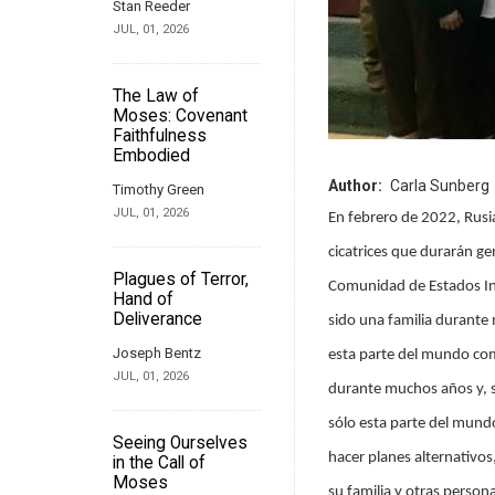
Stan Reeder
JUL, 01, 2026
The Law of
Moses: Covenant
Faithfulness
Embodied
Author
Carla Sunberg
Timothy Green
JUL, 01, 2026
En febrero de 2022, Rusi
cicatrices que durarán g
Plagues of Terror,
Comunidad de Estados In
Hand of
Deliverance
sido una familia durante 
Joseph Bentz
esta parte del mundo com
JUL, 01, 2026
durante muchos años y, s
sólo esta parte del mundo
Seeing Ourselves
hacer planes alternativos,
in the Call of
Moses
su familia y otras person