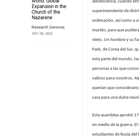
World: Global
adolescencia, cuando entr
Expansion in the
superintendente de distri
Church of the
Nazarene
ordenación, así como a o
Research Services
marido, para que pudiera
SEP, 08, 2025
nieto. Un hombre y su fa
Park, de Corea del Sur, 
esta parte del mundo, ta
personas a las que conoc
valioso para nosotros. Al
querían que conociéramos
casa para una dulce reuni
Esta asamblea aprobó 17 li
en medio de la guerra. E
estudiantes de Rusia del 