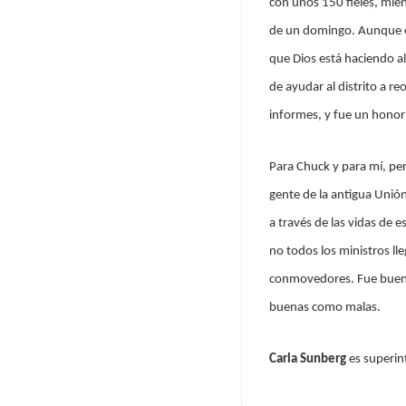
con unos 150 fieles, mien
de un domingo. Aunque el
que Dios está haciendo a
de ayudar al distrito a 
informes, y fue un honor
Para Chuck y para mí, pe
gente de la antigua Unión
a través de las vidas de e
no todos los ministros lle
conmovedores. Fue bueno 
buenas como malas.
Carla Sunberg
es superint