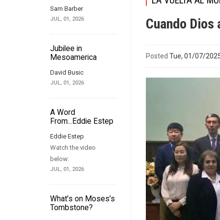
LA VUELTA AL M
Sam Barber
JUL, 01, 2026
Cuando Dios a
Jubilee in
Posted
Tue, 01/07/2025
Mesoamerica
David Busic
JUL, 01, 2026
A Word
From...Eddie Estep
Eddie Estep
Watch the video
below:
JUL, 01, 2026
What’s on Moses’s
Tombstone?