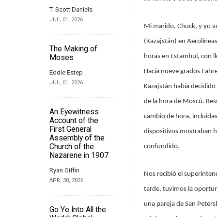
T. Scott Daniels
JUL, 01, 2026
Mi marido, Chuck, y yo v
(Kazajstán) en Aerolíneas
The Making of
horas en Estambul, con l
Moses
Hacía nueve grados Fahre
Eddie Estep
JUL, 01, 2026
Kazajstán había decidido 
de la hora de Moscú. Resu
An Eyewitness
cambio de hora, incluidas
Account of the
First General
dispositivos mostraban ho
Assembly of the
Church of the
confundido.
Nazarene in 1907
Ryan Giffin
Nos recibió el superintend
APR, 30, 2026
tarde, tuvimos la oportun
una pareja de San Peters
Go Ye Into All the