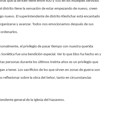
tras que la de Kiev tiene entre 400 y 500 en los múltiples servicios
 distrito tiene la sensación de estar empezando de nuevo, creen
lgo nuevo. El superintendente de distrito Kleshchar está encantado
reorganizarse y avanzar. Todos nos emocionamos después de sus
 ordenarlos.
rsonalmente, el privilegio de pasar tiempo con nuestra querida
 Soviética fue una bendición especial. Ver lo que Dios ha hecho en y
stas personas durante los últimos treinta años es un privilegio que
gan a tener. Los sacrificios de los que sirven en zonas de guerra son
reflexionar sobre la obra del Señor, tanto en circunstancias
endente general de la Iglesia del Nazareno.