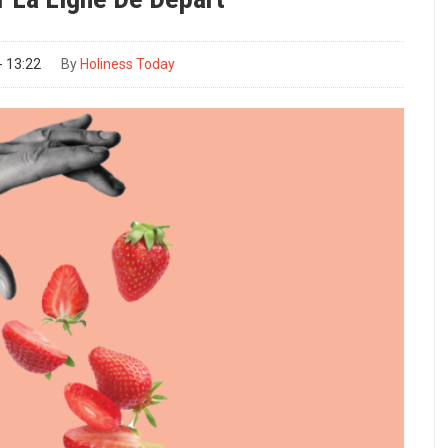
- 13:22
By
Holiness Today