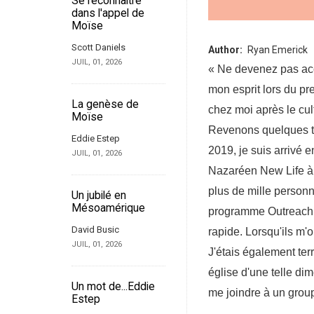
Se reconnaître
dans l'appel de
Moïse
Scott Daniels
Author
Ryan Emerick
JUIL, 01, 2026
« Ne devenez pas acc
mon esprit lors du pr
La genèse de
chez moi après le cul
Moïse
Revenons quelques te
Eddie Estep
2019, je suis arrivé e
JUIL, 01, 2026
Nazaréen New Life à 
plus de mille person
Un jubilé en
Mésoamérique
programme Outreach 
David Busic
rapide. Lorsqu'ils m'o
JUIL, 01, 2026
J'étais également ter
église d'une telle dim
Un mot de...Eddie
me joindre à un group
Estep