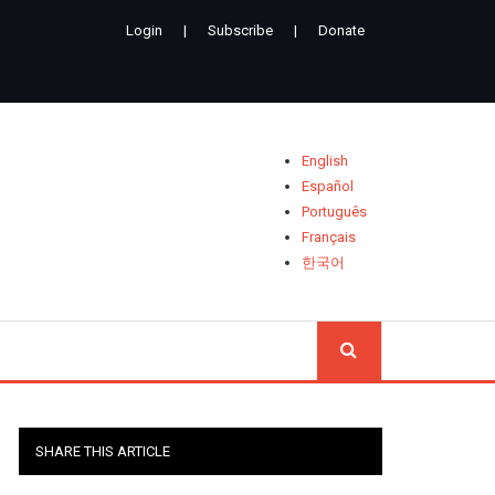
Login
|
Subscribe
|
Donate
English
Español
Português
Français
한국어
CHERCH
SHARE THIS ARTICLE