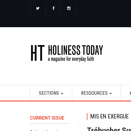
Aller
au
contenu
principal
Main
SECTIONS
RESSOURCES
navigation
MIS EN EXERGUE
CURRENT ISSUE
Trébucher Su