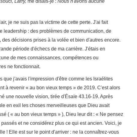
souci, Larry,
me disais-je :
Nous n'avons aucune
ne suis pas la victime de cette perte. J'ai fait
e leadership : des problèmes de communication, de
 des décisions prises à la volée et bien d'autres encore.
grande période d'échecs de ma carrière. J'étais en
Aucune de mes connaissances, compétences ou
es ne fonctionnait.
 que j'avais l'impression d'être comme les Israélites
ant à revenir « au bon vieux temps » de 2019. C'est alors
é une nouvelle vision, tirée d'Ésaïe 43.16-19. Après
le en exil les choses merveilleuses que Dieu avait
sé ( « au bon vieux temps » ), Dieu leur dit : « Ne pensez
assés et ne considérez plus ce qui est ancien. Voici, je
e ! Elle est sur le point d'arriver : ne la connaîtrez-vous