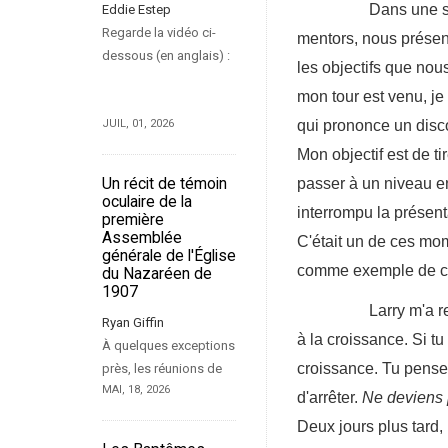
Dans une salle où 
Eddie Estep
Regarde la vidéo ci-
mentors, nous présent
dessous (en anglais) :
les objectifs que nou
mon tour est venu, je
qui prononce un disco
JUIL, 01, 2026
Mon objectif est de t
passer à un niveau en
Un récit de témoin
oculaire de la
interrompu la présentat
première
Assemblée
C'était un de ces mom
générale de l'Église
comme exemple de ce 
du Nazaréen de
1907
Larry m'a regardé 
Ryan Giffin
à la croissance. Si tu
À quelques exceptions
croissance. Tu pense
près, les réunions de
MAI, 18, 2026
d'arrêter.
Ne deviens 
Deux jours plus tard