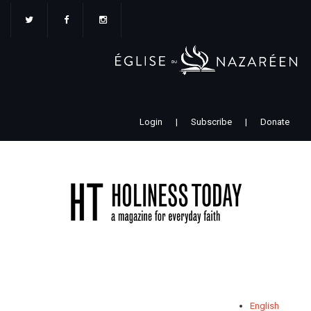
Aller
au
contenu
principal
Login
|
Subscribe
|
Donate
English