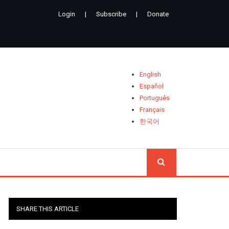
Login
|
Subscribe
|
Donate
English
Español
Português
Français
한국어
CHERCH
SHARE THIS ARTICLE