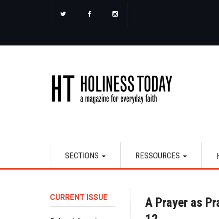
Aller
au
contenu
principal
Main
SECTIONS
RESSOURCES
navigation
CURRENT ISSUE
A Prayer as Pr