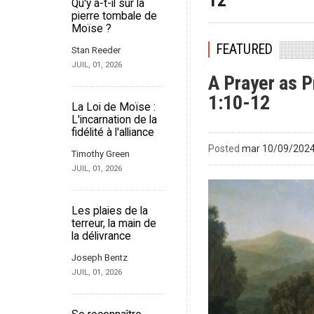
12
Qu'y a-t-il sur la
pierre tombale de
Moïse ?
FEATURED
Stan Reeder
JUIL, 01, 2026
A Prayer as P
1:10-12
La Loi de Moïse :
L'incarnation de la
fidélité à l'alliance
Posted
mar 10/09/2024 
Timothy Green
JUIL, 01, 2026
Les plaies de la
terreur, la main de
la délivrance
Joseph Bentz
JUIL, 01, 2026