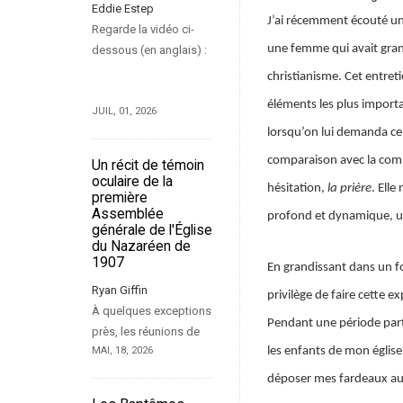
Eddie Estep
J’ai récemment écouté un
Regarde la vidéo ci-
une femme qui avait gra
dessous (en anglais) :
christianisme. Cet entret
éléments les plus importa
JUIL, 01, 2026
lorsqu’on lui demanda ce
comparaison avec la comm
Un récit de témoin
oculaire de la
hésitation,
la prière
. Elle
première
Assemblée
profond et dynamique, un
générale de l'Église
du Nazaréen de
1907
En grandissant dans un fo
Ryan Giffin
privilège de faire cette 
À quelques exceptions
Pendant une période part
près, les réunions de
les enfants de mon église 
MAI, 18, 2026
déposer mes fardeaux au p