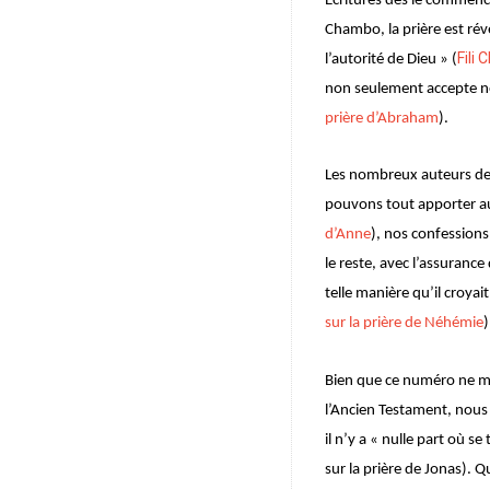
Écritures dès le commence
Chambo, la prière est ré
Fili
l’autorité de Dieu » (
non seulement accepte nos
prière d’Abraham
).
Les nombreux auteurs d
pouvons tout apporter au
d’Anne
), nos confessions
le reste, avec l’assuranc
telle manière qu’il croyai
sur la prière de Néhémie
)
Bien que ce numéro ne m
l’Ancien Testament, nous
il n’y a « nulle part où se
sur la prière de Jonas). 