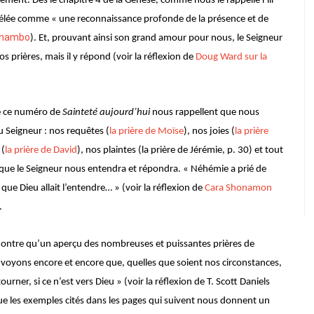
ment. Dès le chapitre 4 de la Genèse, comme nous le rappelle Fili
vélée comme « une reconnaissance profonde de la présence et de
 Chambo
). Et, prouvant ainsi son grand amour pour nous, le Seigneur
 prières, mais il y répond (voir la réflexion de
Doug Ward sur la
e ce numéro de
Sainteté aujourd’hui
nous rappellent que nous
 Seigneur : nos requêtes (
la prière de Moïse
), nos joies (
la prière
 (
la prière de David
), nos plaintes (la prière de Jérémie, p. 30) et tout
e que le Seigneur nous entendra et répondra. « Néhémie a prié de
t que Dieu allait l’entendre… » (voir la réflexion de
Cara Shonamon
.
ontre qu’un aperçu des nombreuses et puissantes prières de
 voyons encore et encore que, quelles que soient nos circonstances,
 tourner, si ce n’est vers Dieu » (voir la réflexion de T. Scott Daniels
Que les exemples cités dans les pages qui suivent nous donnent un