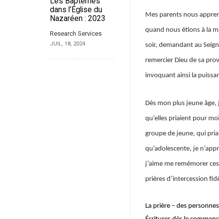
Les Baptêmes
dans l’Église du
Mes parents nous apprenai
Nazaréen : 2023
quand nous étions à la m
Research Services
JUIL, 18, 2024
soir, demandant au Seigne
remercier Dieu de sa provi
invoquant ainsi la puissan
Dès mon plus jeune âge, 
qu’elles priaient pour mo
groupe de jeune, qui pria
qu’adolescente, je n’appr
j’aime me remémorer ces 
prières d’intercession fi
La prière – des personnes