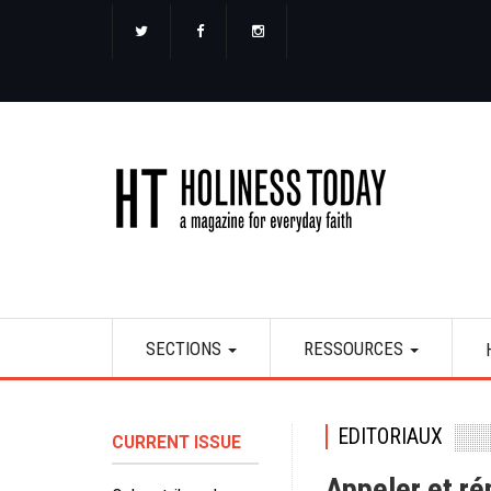
Aller
au
contenu
principal
Main
SECTIONS
RESSOURCES
navigation
EDITORIAUX
CURRENT ISSUE
Appeler et r