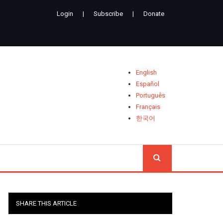
Login
|
Subscribe
|
Donate
English
Español
Português
Français
한국어
CHERCH
SHARE THIS ARTICLE