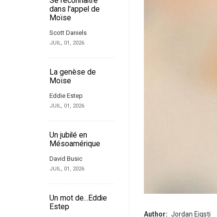
Se reconnaître
dans l'appel de
Moïse
Scott Daniels
JUIL, 01, 2026
La genèse de
Moïse
Eddie Estep
JUIL, 01, 2026
Un jubilé en
Mésoamérique
David Busic
JUIL, 01, 2026
Un mot de...Eddie
Estep
Author
Jordan Eigsti