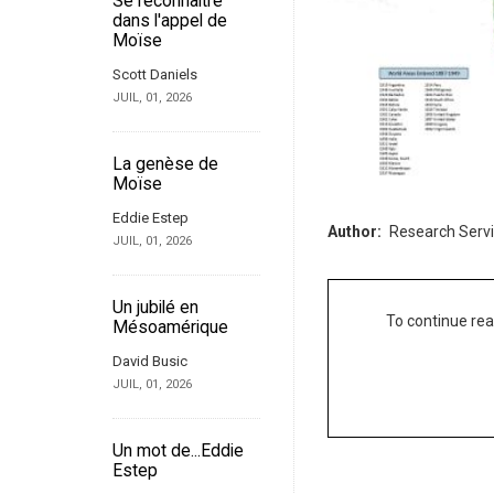
Se reconnaître
dans l'appel de
Moïse
Scott Daniels
JUIL, 01, 2026
La genèse de
Moïse
Eddie Estep
Author
Research Serv
JUIL, 01, 2026
Un jubilé en
To continue rea
Mésoamérique
David Busic
JUIL, 01, 2026
Un mot de...Eddie
Estep