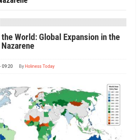
 Nazarene
l the World: Global Expansion in the
e Nazarene
- 09:20
By
Holiness Today