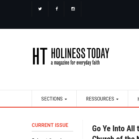
Aller
au
contenu
principal
Main
SECTIONS
RESSOURCES
navigation
CURRENT ISSUE
Go Ye Into All 