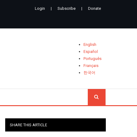
Login
|
Subscribe
|
Donate
English
Español
Português
Français
한국어
CHERCH
SHARE THIS ARTICLE