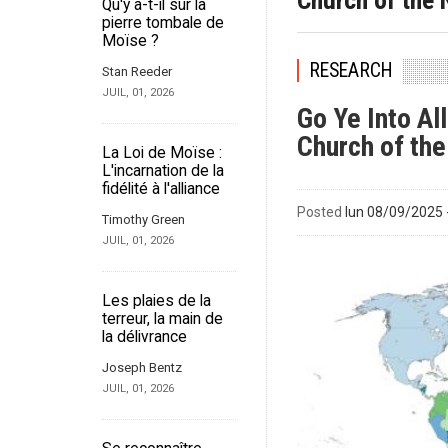
Church of the
Qu'y a-t-il sur la
pierre tombale de
Moïse ?
RESEARCH
Stan Reeder
JUIL, 01, 2026
Go Ye Into Al
Church of th
La Loi de Moïse :
L'incarnation de la
fidélité à l'alliance
Posted
lun 08/09/2025 
Timothy Green
JUIL, 01, 2026
Les plaies de la
terreur, la main de
la délivrance
Joseph Bentz
JUIL, 01, 2026