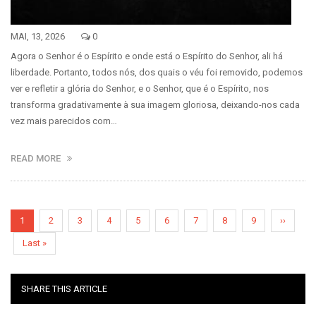
MAI, 13, 2026
0
Agora o Senhor é o Espírito e onde está o Espírito do Senhor, ali há
liberdade. Portanto, todos nós, dos quais o véu foi removido, podemos
ver e refletir a glória do Senhor, e o Senhor, que é o Espírito, nos
transforma gradativamente à sua imagem gloriosa, deixando-nos cada
vez mais parecidos com…
READ MORE
Paginação
Página
1
Página
2
Página
3
Página
4
Página
5
Página
6
Página
7
Página
8
Página
9
Próxima
››
atual
página
Última
Last »
página
SHARE THIS ARTICLE