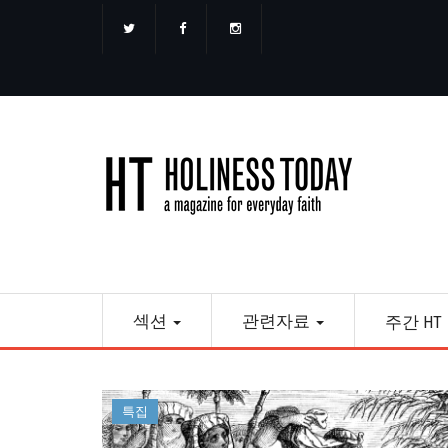
주
요
콘
텐
츠
로
건
너
뛰
기
Main
섹션
관련자료
주간 HT
navigation
특집