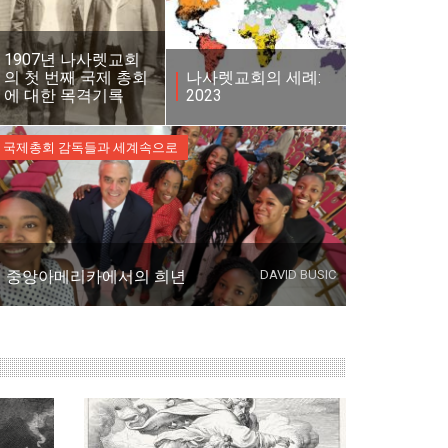
1907년 나사렛교회
의 첫 번째 국제 총회
나사렛교회의 세례:
에 대한 목격기록
2023
국제총회 감독들과 세계속으로
DAVID BUSIC
중앙아메리카에서의 희년