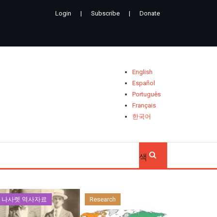
Login
|
Subscribe
|
Donate
English
Español
Português
Français
한국어
검
색
나사렛 역사자료
Research