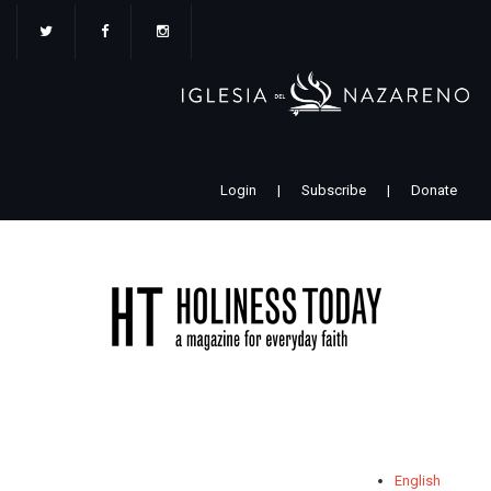
Pasar
al
contenido
principal
Login
|
Subscribe
|
Donate
English