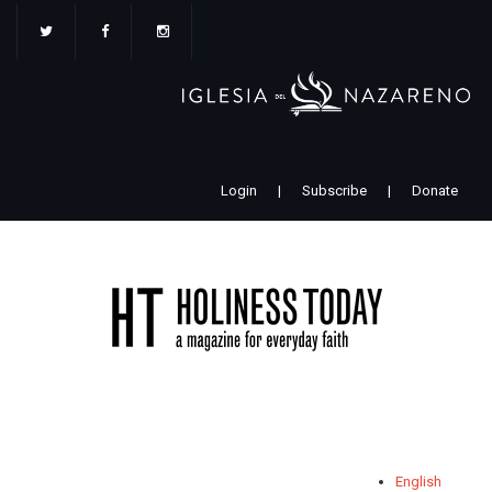
Pasar
al
contenido
principal
Login
|
Subscribe
|
Donate
English